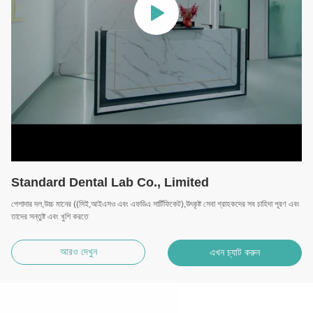
Standard Dental Lab Co., Limited
পেশাদার দল,উচ্চ মানের ((সিই,আইএসও এবং এফডিএ সার্টিফিকেট),উৎকৃষ্ট সেবা গ্রাহকদের সব চাহিদা পূরণ এবং
তাদের সন্তুষ্ট এবং খুশি করতে
আরও দেখুন
এখন চ্যাট করুন