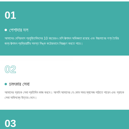
01
পেশাদার দল
আমাদের বেশিরভাগ প্রযুক্তিবিদদের 10 বছরেরও বেশি উত্পাদন অভিজ্ঞতা রয়েছে এবং উচ্চমানের পণ্য তৈরির
জন্য উত্পাদন প্রক্রিয়াটির সমস্ত লিঙ্ক কঠোরভাবে নিয়ন্ত্রণ করতে পারে।
02
চমৎকার সেবা
আমাদের গ্রাহক সেবা প্রতিদিন কাজ করবে। আপনি আমাদের যে কোন সময় ম্যাসেজ পাঠাতে পারেন এবং গ্রাহক
সেবা অবিলম্বে উত্তর দেবে।
03