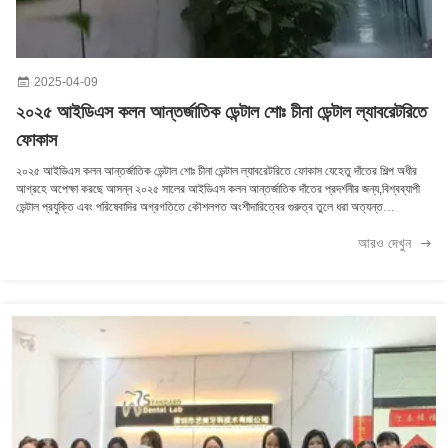
2025-04-09
২০২৫ আইডিএস কলন আন্তর্জাতিক ডেন্টাল শোঃ চীনা ডেন্টাল ল্যাবরেটরিতে
ফোকাস
২০২৫ আইডিএস কলন আন্তর্জাতিক ডেন্টাল শোঃ চীনা ডেন্টাল ল্যাবরেটরিতে ফোকাস যেহেতু দাঁতের শিল্প অধীর
আগ্রহে অপেক্ষা করছে আসন্ন ২০২৫ সালের আইডিএস কলন আন্তর্জাতিক দাঁতের প্রদর্শনীর জন্য,বিশ্বব্যাপী
ডেন্টাল প্রযুক্তি এবং পরিষেবাদির অগ্রগতিতে কৌশলগত অংশীদারিত্বের গুরুত্ব তুলে ধরা অত্যন্ত
গুরুত্বপূর্ণএই ধরনের অংশীদারিত্বের মধ্যে, শেনঝেন ইমি ডেন্টাল টেকনোলজি কোং লিমিটেড ডেন্টাল সেক্টরের
আরও দেখুন
একটি মূল খেলোয়াড় হিসাবে দাঁড়িয়েছে। তারা নিজেদেরকে আইডিএসের কৌশলগত অংশীদার হিসাবে প্রতিষ্ঠিত
করেছে,ইউরোপ এবং আমেরিকার দাঁতের ক্লিনিক এবং ল্যাবরেটরিতে সেবা প্রদানের উপর দৃষ্টি নিবদ্ধ করে.
শেঞ্জেন ইমি ডেন্টাল টেকনোলজি কোং লিমিটেডের ভূমিকা সেনজেন ইমি ডেন্টাল টেকনোলজি কোং লিমিটেড, তাদের
ওয়েবসাইট, স্ট্যান্ডার্ডডেনটালব ডটকমের মাধ্যমে পাওয়া যায়,দাঁতের পেশাদারদের উচ্চমানের পণ্য ও সেবা প্রদানের
ক্ষেত্রে উল্লেখযোগ্য অগ্রগতি করেছেতাদের দক্ষতা ইউরোপীয় এবং আমেরিকান বাজারে ডেন্টাল অনুশীলন এবং
পরীক্ষাগারগুলির জন্য একটি গেম-চেঞ্জার।এই ডেন্টাল ল্যাব বিশ্বব্যাপী ডেন্টাল ক্লিনিকগুলির অনন্য চাহিদা এবং
প্রত্যাশা বুঝতে পারে. চীনের একটি নামী ডেন্টাল ল্যাব হিসাবে, শেনঝেন ইমি ডেন্টাল টেকনোলজি কোং লিমিটেড
ডেন্টাল ফ্যাব্রিকেশন থেকে উদ্ভাবনী প্রযুক্তিগত সমাধান পর্যন্ত বিভিন্ন পরিষেবা সরবরাহ করে।গুণমান এবং
দক্ষতার প্রতি তাদের অঙ্গীকার তাদের অনুশীলন অফার উন্নত করতে চাইছেন যারা দাঁতের ডাক্তার এবং দাঁতের
প্রযুক্তিবিদদের জন্য একটি নির্ভরযোগ্য অংশীদার তৈরি করেছে. ডেন্টাল ল্যাবরেটরিগুলির জন্য কৌশলগত
অংশীদারিত্বের গুরুত্ব আইডিএসের সঙ্গে এই অংশীদারিত্ব শুধু চীনের দাঁতের ল্যাবের বৈশ্বিক পরিধিকেই তুলে
ধরে না, দাঁতের প্রযুক্তির ক্রমবর্ধমান ক্ষেত্রে সহযোগিতার গুরুত্বকেও তুলে ধরে।আইডিএস কলোনের মতো