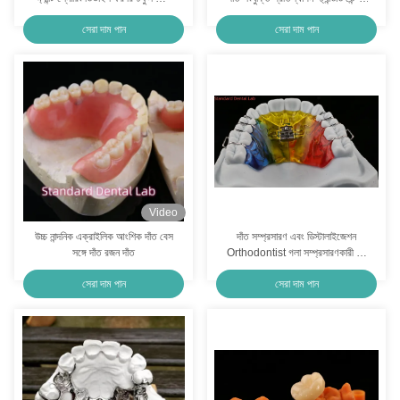
চীন ডেন্টাল ল্যাব
ল্যাব
সেরা দাম পান
সেরা দাম পান
Video
উচ্চ নান্দনিক এক্রাইলিক আংশিক দাঁত বেস
দাঁত সম্প্রসারণ এবং ডিস্টালাইজেশন
সঙ্গে দাঁত রজন দাঁত
Orthodontist গলা সম্প্রসারণকারী চীন
ডেন্টাল ল্যাব
সেরা দাম পান
সেরা দাম পান