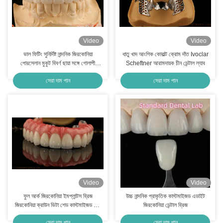
Video
Video
ভাল ফিটিং সুনির্দিষ্ট নান্দনিক জিরকোনিয়া
ধাতু খাদ আংশিক কোবাল্ট ক্রোম দাঁত Ivoclar
পোরসেলান মুকুট বিবর্ণ ছায়া সঙ্গে গোলাপী
Scheftner আরামদায়ক চীন ডেন্টাল ল্যাব
পোরসেলান
সেরা দাম পান
সেরা দাম পান
Video
Video
ফুল আর্ক জিরকোনিয়া ইমপ্লান্টস ব্রিজ
উচ্চ নান্দনিক প্রাকৃতিক কাস্টমাইজড এডাইট
জিরকোনিয়া ক্রাউন ভিটা শেড কাস্টমাইজড অল
জিরকোনিয়া ডেন্টাল ব্রিজ
অন ফোর / সিক্স ডেন্টাল ইমপ্লান্ট
সেরা দাম পান
সেরা দাম পান