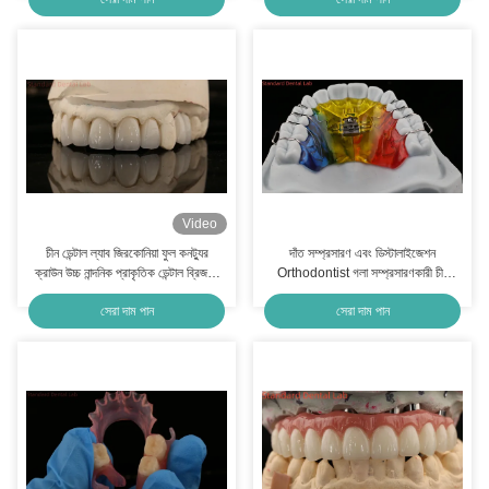
Video
চীন ডেন্টাল ল্যাব জিরকোনিয়া ফুল কনট্যুর
দাঁত সম্প্রসারণ এবং ডিস্টালাইজেশন
ক্রাউন উচ্চ নান্দনিক প্রাকৃতিক ডেন্টাল ব্রিজ 5
Orthodontist গলা সম্প্রসারণকারী চীন
বছরের গ্যারান্টি
ডেন্টাল ল্যাব
সেরা দাম পান
সেরা দাম পান