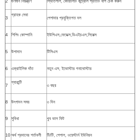
2
গুণমান নিয়ন্ত্রণ
স্থিতিশীল, কোয়ালিটি কন্ট্রোল প্রতিটি ধাপ চেক করুন
গ্রাহক সেবা
3
পেশাদার প্রযুক্তিগত দল
4
শিপিং কোম্পানি
ইউপিএস,ফেডেক্স,ডিএইচএল,লিনেক্স
5
উপাদান
টিসিএস
6
এক্রাইলিক দাঁত
নতুন এস, ইভোস্টার গনাথোস্টার
গ্যারান্টি
7
৩ বছর
8
উৎপাদন সময়
৩ দিন
9
সুবিধা
খুব ভাল ফিট
10
অর্থ প্রদানের শর্তাবলী
টি/টি, পেপাল, ওয়েস্টার্ন ইউনিয়ন