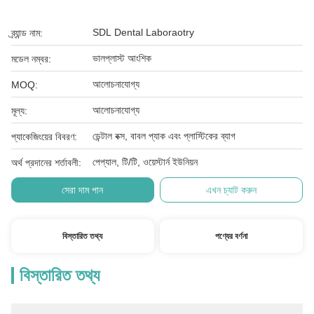
SDL Dental Laboraotry
ব্র্যান্ড নাম:
ভালপ্লাস্ট আংশিক
মডেল নম্বর:
আলোচনাযোগ্য
MOQ:
আলোচনাযোগ্য
মূল্য:
ডেন্টাল বক্স, বাবল প্যাক এবং প্লাস্টিকের ব্যাগ
প্যাকেজিংয়ের বিবরণ:
পেপ্যাল, টি/টি, ওয়েস্টার্ন ইউনিয়ন
অর্থ প্রদানের শর্তাবলী:
সেরা দাম পান
এখন চ্যাট করুন
বিস্তারিত তথ্য
পণ্যের বর্ণনা
বিস্তারিত তথ্য