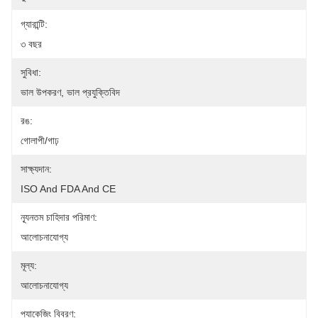
গ্যারান্টি:
৩ বছর
সুবিধা:
ভাল উপকরণ, ভাল প্রযুক্তিবিদ
রঙ:
গোলাপী/গাঢ়
সাক্ষ্যদান:
ISO And FDA And CE
ন্যূনতম চাহিদার পরিমাণ:
আলোচনাযোগ্য
মূল্য:
আলোচনাযোগ্য
প্যাকেজিং বিবরণ: