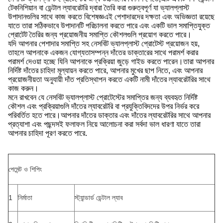
টেকনিশিয়ান বা ডেন্টাল ল্যাবরেটরি দ্বারা তৈরি করা গুরুত্বপূর্ণ যা ভ্যালপ্লাস্ট
উপাদানগুলির সাথে কাজ করতে বিশেষজ্ঞএই পেশাদারদের দক্ষতা এবং অভিজ্ঞতা রয়েছে
যাতে তারা সঠিকভাবে উপাদানটি পরিচালনা করতে পারে এবং একটি ভাল সমাপ্তিযুক্ত
প্রোটেট তৈরির জন্য প্রয়োজনীয় সমাপ্তি কৌশলগুলি প্রয়োগ করতে পারে।
যদি আপনার পেশাদার সমাপ্তি সহ নেসবিট ভ্যালপ্লাস্ট প্রোটেস্ট প্রয়োজন হয়,
তাহলে আপনাকে একজন যোগ্যতাসম্পন্ন দাঁতের ডাক্তারের সাথে পরামর্শ করার
পরামর্শ দেওয়া হচ্ছে যিনি আপনাকে প্রক্রিয়া জুড়ে গাইড করতে পারেন।তারা আপনার
নির্দিষ্ট দাঁতের চাহিদা মূল্যায়ন করতে পারে, আপনার মুখের ছাপ নিতে, এবং আপনার
প্রয়োজনীয়তা অনুযায়ী দাঁত প্রতিস্থাপন করতে একটি নামী দাঁতের ল্যাবরেটরির সাথে
কাজ করুন।
মনে রাখবেন যে নেসবিট ভ্যালপ্লাস্ট প্রোটেস্টের সমাপ্তির জন্য ব্যবহৃত নির্দিষ্ট
কৌশল এবং প্রক্রিয়াগুলি দাঁতের ল্যাবরেটরি বা প্রযুক্তিবিদদের উপর নির্ভর করে
পরিবর্তিত হতে পারে।আপনার দাঁতের ডাক্তার এবং দাঁতের ল্যাবরেটরির সাথে আপনার
প্রত্যাশা এবং পছন্দসই ফলাফল নিয়ে আলোচনা করা সর্বদা ভাল ধারণা যাতে তারা
আপনার চাহিদা পূরণ করতে পারে.
পেমেন্ট ও শিপিং
1
নির্মাতা
স্ট্যান্ডার্ড ডেন্টাল ল্যাব