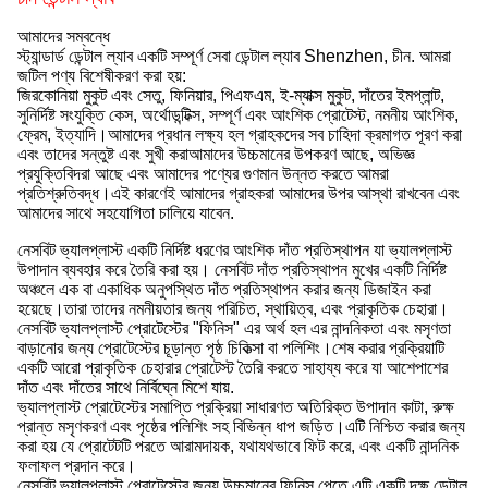
আমাদের সম্বন্ধে
স্ট্যান্ডার্ড ডেন্টাল ল্যাব একটি সম্পূর্ণ সেবা ডেন্টাল ল্যাব Shenzhen, চীন. আমরা
জটিল পণ্য বিশেষীকরণ করা হয়:
জিরকোনিয়া মুকুট এবং সেতু, ফিনিয়ার, পিএফএম, ই-ম্যাক্স মুকুট, দাঁতের ইমপ্লান্ট,
সুনির্দিষ্ট সংযুক্তি কেস, অর্থোডন্টিক্স, সম্পূর্ণ এবং আংশিক প্রোটেস্ট, নমনীয় আংশিক,
ফ্রেম, ইত্যাদি।আমাদের প্রধান লক্ষ্য হল গ্রাহকদের সব চাহিদা ক্রমাগত পূরণ করা
এবং তাদের সন্তুষ্ট এবং সুখী করাআমাদের উচ্চমানের উপকরণ আছে, অভিজ্ঞ
প্রযুক্তিবিদরা আছে এবং আমাদের পণ্যের গুণমান উন্নত করতে আমরা
প্রতিশ্রুতিবদ্ধ।এই কারণেই আমাদের গ্রাহকরা আমাদের উপর আস্থা রাখবেন এবং
আমাদের সাথে সহযোগিতা চালিয়ে যাবেন.
নেসবিট ভ্যালপ্লাস্ট একটি নির্দিষ্ট ধরণের আংশিক দাঁত প্রতিস্থাপন যা ভ্যালপ্লাস্ট
উপাদান ব্যবহার করে তৈরি করা হয়। নেসবিট দাঁত প্রতিস্থাপন মুখের একটি নির্দিষ্ট
অঞ্চলে এক বা একাধিক অনুপস্থিত দাঁত প্রতিস্থাপন করার জন্য ডিজাইন করা
হয়েছে।তারা তাদের নমনীয়তার জন্য পরিচিত, স্থায়িত্ব, এবং প্রাকৃতিক চেহারা।
নেসবিট ভ্যালপ্লাস্ট প্রোটেস্টের "ফিনিস" এর অর্থ হল এর নান্দনিকতা এবং মসৃণতা
বাড়ানোর জন্য প্রোটেস্টের চূড়ান্ত পৃষ্ঠ চিকিত্সা বা পলিশিং।শেষ করার প্রক্রিয়াটি
একটি আরো প্রাকৃতিক চেহারার প্রোটেস্ট তৈরি করতে সাহায্য করে যা আশেপাশের
দাঁত এবং দাঁতের সাথে নির্বিঘ্নে মিশে যায়.
ভ্যালপ্লাস্ট প্রোটেস্টের সমাপ্তি প্রক্রিয়া সাধারণত অতিরিক্ত উপাদান কাটা, রুক্ষ
প্রান্ত মসৃণকরণ এবং পৃষ্ঠের পলিশিং সহ বিভিন্ন ধাপ জড়িত।এটি নিশ্চিত করার জন্য
করা হয় যে প্রোটেটটি পরতে আরামদায়ক, যথাযথভাবে ফিট করে, এবং একটি নান্দনিক
ফলাফল প্রদান করে।
নেসবিট ভ্যালপ্লাস্ট প্রোটেস্টের জন্য উচ্চমানের ফিনিস পেতে,এটি একটি দক্ষ ডেন্টাল