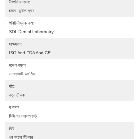
উৎপত্তি স্থল:
চায়না ডেন্টাল ল্যাব
পরিচিতিমুলক নাম:
SDL Dental Laboraotry
সাক্ষ্যদান:
ISO And FDA And CE
মডেল নম্বার:
ভালপ্লাস্ট আংশিক
দাঁত:
নতুন টেক্কা
উপাদান:
টিসিএস ভ্যালপ্লাস্ট
ফিট:
খুব ভালো স্টিকার