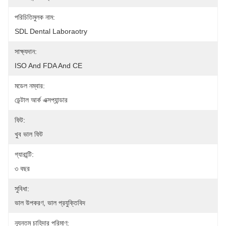
পরিচিতিমুলক নাম:
SDL Dental Laboraotry
সাক্ষ্যদান:
ISO And FDA And CE
মডেল নম্বার:
ডেন্টাল আর্ক এক্সপ্যান্ডার
ফিট:
খুব ভাল ফিট
গ্যারান্টি:
৩ বছর
সুবিধা:
ভাল উপকরণ, ভাল প্রযুক্তিবিদ
ন্যূনতম চাহিদার পরিমাণ: