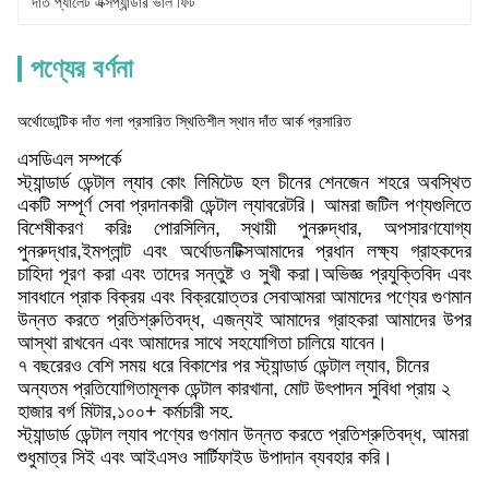
দাঁত প্যালেট এক্সপ্যান্ডার ভাল ফিট
পণ্যের বর্ণনা
অর্থোডোন্টিক দাঁত গলা প্রসারিত স্থিতিশীল স্থান দাঁত আর্ক প্রসারিত
এসডিএল সম্পর্কে
স্ট্যান্ডার্ড ডেন্টাল ল্যাব কোং লিমিটেড হল চীনের শেনজেন শহরে অবস্থিত
একটি সম্পূর্ণ সেবা প্রদানকারী ডেন্টাল ল্যাবরেটরি। আমরা জটিল পণ্যগুলিতে
বিশেষীকরণ করিঃ পোরসিলিন, স্থায়ী পুনরুদ্ধার, অপসারণযোগ্য
পুনরুদ্ধার,ইমপ্লান্ট এবং অর্থোডনটিক্সআমাদের প্রধান লক্ষ্য গ্রাহকদের
চাহিদা পূরণ করা এবং তাদের সন্তুষ্ট ও সুখী করা।অভিজ্ঞ প্রযুক্তিবিদ এবং
সাবধানে প্রাক বিক্রয় এবং বিক্রয়োত্তর সেবাআমরা আমাদের পণ্যের গুণমান
উন্নত করতে প্রতিশ্রুতিবদ্ধ, এজন্যই আমাদের গ্রাহকরা আমাদের উপর
আস্থা রাখবেন এবং আমাদের সাথে সহযোগিতা চালিয়ে যাবেন।
৭ বছরেরও বেশি সময় ধরে বিকাশের পর স্ট্যান্ডার্ড ডেন্টাল ল্যাব, চীনের
অন্যতম প্রতিযোগিতামূলক ডেন্টাল কারখানা, মোট উৎপাদন সুবিধা প্রায় ২
হাজার বর্গ মিটার,১০০+ কর্মচারী সহ.
স্ট্যান্ডার্ড ডেন্টাল ল্যাব পণ্যের গুণমান উন্নত করতে প্রতিশ্রুতিবদ্ধ, আমরা
শুধুমাত্র সিই এবং আইএসও সার্টিফাইড উপাদান ব্যবহার করি।