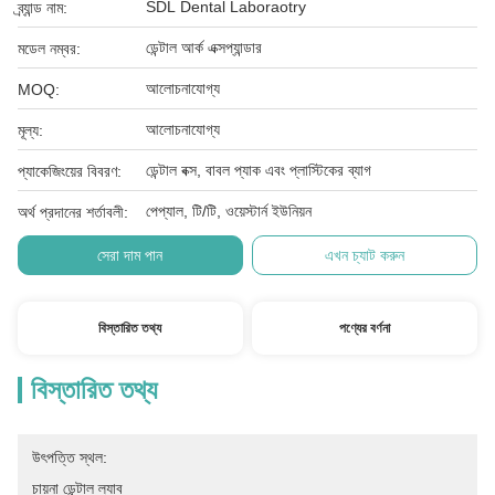
SDL Dental Laboraotry
ব্র্যান্ড নাম:
ডেন্টাল আর্ক এক্সপ্যান্ডার
মডেল নম্বর:
আলোচনাযোগ্য
MOQ:
আলোচনাযোগ্য
মূল্য:
ডেন্টাল বক্স, বাবল প্যাক এবং প্লাস্টিকের ব্যাগ
প্যাকেজিংয়ের বিবরণ:
পেপ্যাল, টি/টি, ওয়েস্টার্ন ইউনিয়ন
অর্থ প্রদানের শর্তাবলী:
সেরা দাম পান
এখন চ্যাট করুন
বিস্তারিত তথ্য
পণ্যের বর্ণনা
বিস্তারিত তথ্য
উৎপত্তি স্থল:
চায়না ডেন্টাল ল্যাব