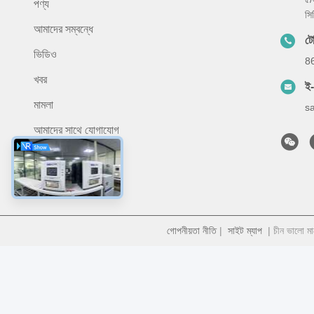
পণ্য
সি
আমাদের সম্বন্ধে
ট
ভিডিও
8
খবর
ই
মামলা
s
আমাদের সাথে যোগাযোগ
গোপনীয়তা নীতি
|
সাইট ম্যাপ
| চীন ভালো ম