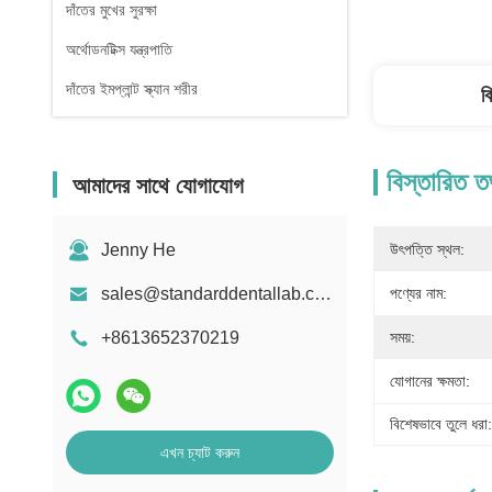
দাঁতের মুখের সুরক্ষা
অর্থোডনটিক্স যন্ত্রপাতি
দাঁতের ইমপ্লান্ট স্ক্যান শরীর
ব
বিস্তারিত ত
আমাদের সাথে যোগাযোগ
Jenny He
উৎপত্তি স্থল:
sales@standarddentallab.com
পণ্যের নাম:
+8613652370219
সময়:
যোগানের ক্ষমতা:
বিশেষভাবে তুলে ধরা:
এখন চ্যাট করুন