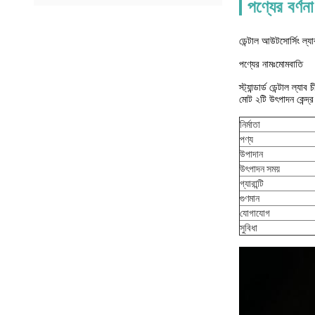
পণ্যের বর্ণনা
ডেন্টাল আউটসোর্সিং ল্
পণ্যের নামঃ
মোমবাতি
স্ট্যান্ডার্ড ডেন্টাল 
মোট ২টি উৎপাদন কেন্দ্র
নির্মাতা
পণ্য
উপাদান
উৎপাদন সময়
গ্যারান্টি
গুণমান
যোগাযোগ
সুবিধা