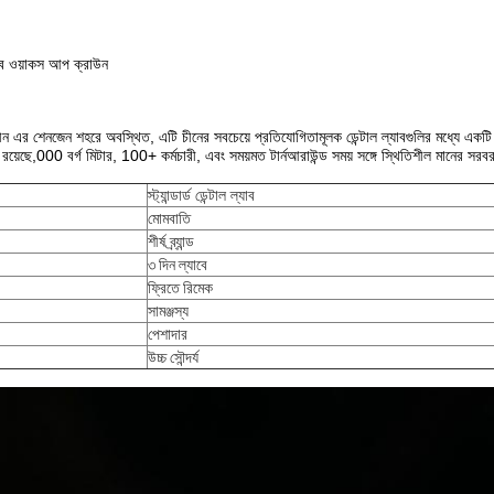
যাব ওয়াকস আপ ক্রাউন
ল্যাব চীন এর শেনজেন শহরে অবস্থিত, এটি চীনের সবচেয়ে প্রতিযোগিতামূলক ডেন্টাল ল্যাবগুলির মধ্যে এ
 রয়েছে,000 বর্গ মিটার, 100+ কর্মচারী, এবং সময়মত টার্নআরাউন্ড সময় সঙ্গে স্থিতিশীল মানের সর
স্ট্যান্ডার্ড ডেন্টাল ল্যাব
মোমবাতি
শীর্ষ ব্র্যান্ড
৩ দিন ল্যাবে
ফ্রিতে রিমেক
সামঞ্জস্য
পেশাদার
উচ্চ সৌন্দর্য