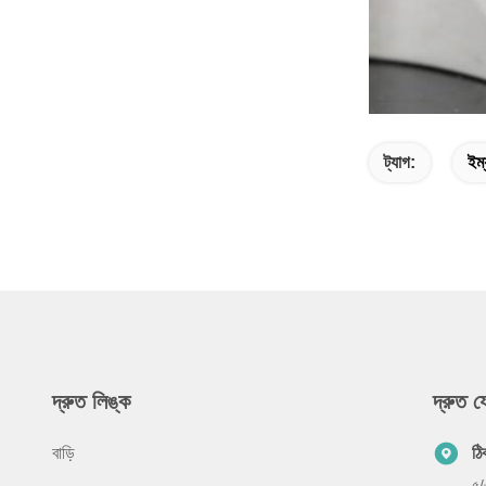
ট্যাগ:
ইম্
দ্রুত লিঙ্ক
দ্রুত 
বাড়ি
ঠি
৫/