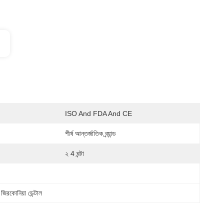
ISO And FDA And CE
শীর্ষ আন্তর্জাতিক ব্র্যান্ড
২ 4 ঘন্টা
র জিরকোনিয়া ডেন্টাল