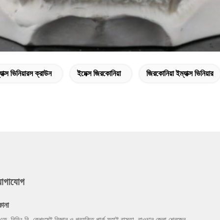
যাক্স ভিনিয়ারস ক্রাউন
ইমেক্স জিরকোনিয়া
জিরকোনিয়া ইম্যাক্স ভিনিয়ার
যোগাযোগ
কানা
এফ, বিল্ডিং বি, কেশংমেই বিজ্ঞান ও প্রযুক্তি পার্ক ফুহাই রাস্তা, বাওচান জেলা শেনজেন