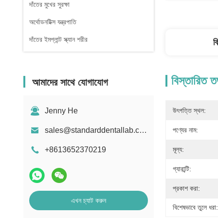
দাঁতের মুখের সুরক্ষা
অর্থোডনটিক্স যন্ত্রপাতি
দাঁতের ইমপ্লান্ট স্ক্যান শরীর
ব
বিস্তারিত ত
আমাদের সাথে যোগাযোগ
Jenny He
উৎপত্তি স্থল:
sales@standarddentallab.com
পণ্যের নাম:
+8613652370219
মূল্য:
গ্যারান্টি:
প্রকাশ করা:
এখন চ্যাট করুন
বিশেষভাবে তুলে ধরা: