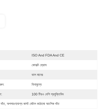
ISO And FDA And CE
কোবাল্ট ক্রোম
ভাল মানের
রুন:
বিনামুল্যে
া:
100 টিরও বেশি প্রযুক্তিবিদ
 দাঁত
, 
অপসারণযোগ্য কাস্ট মেটাল কাঠামো আংশিক দাঁত