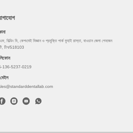
যোগাযোগ
কানা
এফ, বিল্ডিং বি, কেশংমেই বিজ্ঞান ও প্রযুক্তি পার্ক ফুহাই রাস্তা, বাওচান জেলা শেনজেন
টি, চীন/518103
েলিফোন
6-136-5237-0219
-মেইল
ales@standarddentallab.com