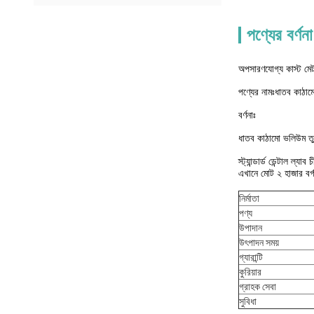
পণ্যের বর্ণনা
অপসারণযোগ্য কাস্ট মেট
পণ্যের নামঃ
ধাতব কাঠাম
বর্ণনাঃ
ধাতব কাঠামো ভলিউম তু
স্ট্যান্ডার্ড ডেন্টাল 
এখানে মোট ২ হাজার বর্গ
নির্মাতা
পণ্য
উপাদান
উৎপাদন সময়
গ্যারান্টি
কুরিয়ার
গ্রাহক সেবা
সুবিধা