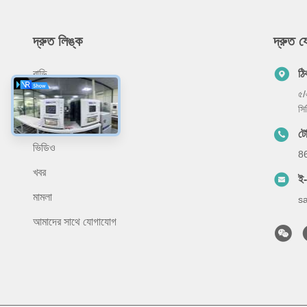
দ্রুত লিঙ্ক
দ্রুত 
বাড়ি
ঠি
৫/
পণ্য
সি
আমাদের সম্বন্ধে
ট
ভিডিও
8
খবর
ই
মামলা
s
আমাদের সাথে যোগাযোগ