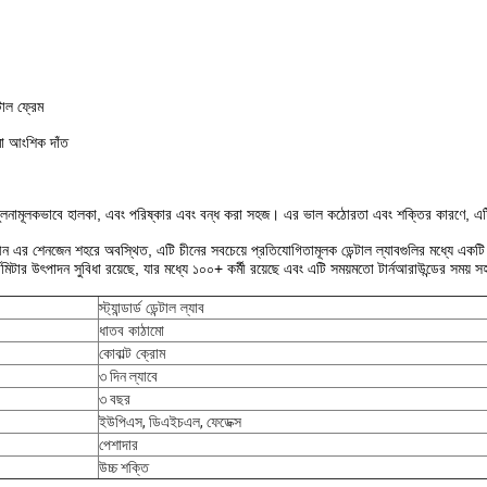
াল ফ্রেম
ো আংশিক দাঁত
লনামূলকভাবে হালকা, এবং পরিষ্কার এবং বন্ধ করা সহজ। এর ভাল কঠোরতা এবং শক্তির কারণে, এট
ল্যাব চীন এর শেনজেন শহরে অবস্থিত, এটি চীনের সবচেয়ে প্রতিযোগিতামূলক ডেন্টাল ল্যাবগুলির মধ্যে এ
মিটার উৎপাদন সুবিধা রয়েছে, যার মধ্যে ১০০+ কর্মী রয়েছে এবং এটি সময়মতো টার্নআরাউন্ডের সময়
স্ট্যান্ডার্ড ডেন্টাল ল্যাব
ধাতব কাঠামো
কোবাল্ট ক্রোম
৩ দিন ল্যাবে
৩ বছর
ইউপিএস, ডিএইচএল, ফেডেক্স
পেশাদার
উচ্চ শক্তি