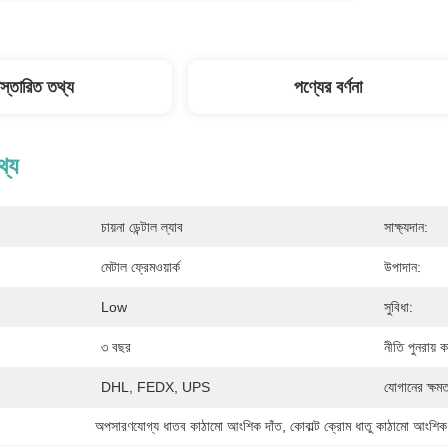
িস্তারিত তথ্য
পণ্যের বর্ণনা
থ্য
চায়না ডেন্টাল ল্যাব
সাক্ষ্যদান:
মেটাল ফ্রেমওয়ার্ক
উপাদান:
Low
সুবিধা:
৩ বছর
নীতি পুনরায় ক
DHL, FEDX, UPS
যোগানের ক্ষমত
অপসারণযোগ্য ধাতব কাঠামো আংশিক দাঁত
, 
কোবাল্ট ক্রোম ধাতু কাঠামো আংশিক