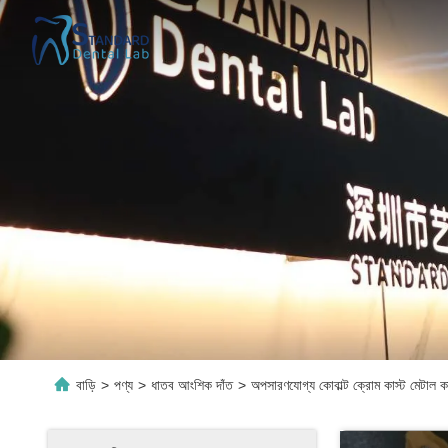
বাড়ি
>
পণ্য
>
ধাতব আংশিক দাঁত
>
অপসারণযোগ্য কোবাল্ট ক্রোম কাস্ট মেটাল 